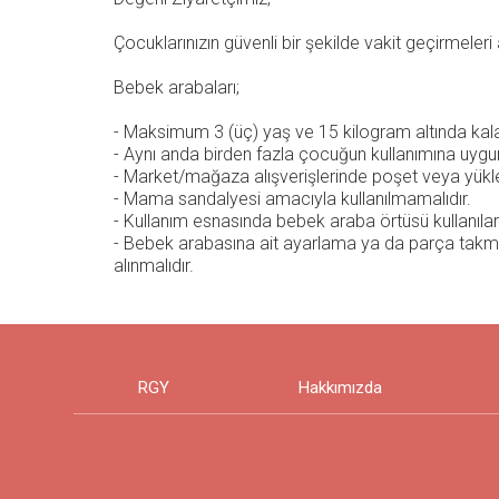
Çocuklarınızın güvenli bir şekilde vakit geçirmeleri a
Bebek arabaları;
- Maksimum 3 (üç) yaş ve 15 kilogram altında kala
- Aynı anda birden fazla çocuğun kullanımına uygun
- Market/mağaza alışverişlerinde poşet veya yükler
- Mama sandalyesi amacıyla kullanılmamalıdır.
- Kullanım esnasında bebek araba örtüsü kullanılarak
- Bebek arabasına ait ayarlama ya da parça takma/
alınmalıdır.
RGY
Hakkımızda