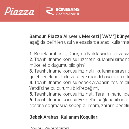
Samsun Piazza Alışveriş Merkezi [“AVM”] büny
aşağıda belirtilen usul ve esaslarda aracı kullanm
1.
Bebek arabasını, Danışma Noktasından arızasız, ek
2.
Taahhütname konusu Hizmetin kullanımı sırasında
mükellef olduğumu bildiğimi,
3.
Taahhütname konusu Hizmetin kullanımı sırasın
gelebilecek her türlü zarar ve maddi hasar sorumlu
4.
Taahhütname konusu bebek arabasını teslim alma
Yetkilisi’ne bu durumu bildireceğimi,
5.
Taahhütname konusu Hizmeti, Tarafım haricinde
6.
Taahhütname konusu Hizmet’in sağlanabilmesi için
hasarın doğmasına sebep olursam, zararın bedeli
Bebek Arabası Kullanım Koşulları,
Değerli Ziyaretçimiz,