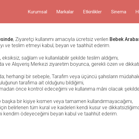
Kurumsal
Markalar
Etkinlikler
Sinema
H
esinde
, Ziyaretçi kullanımı amacıyla ücretsiz verilen
Bebek Arabas
ayı ve teslim etmeyi kabul, beyan ve taahhüt ederim.
siksiz, sağlam ve kullanılabilir şekilde teslim aldığımı,
 ve Alışveriş Merkezi ziyaretim boyunca, gerekli özen ve dikkati
da; herhangi bir sebeple, Tarafım veya üçüncü şahısların müda
luğunun tarafıma ait olduğunu bildiğimi,
dan önce kontrol edeceğimi ve kullanıma mâni olacak şekilde arı
 başka bir kişiye kısmen veya tamamen kullandırmayacağımı,
 belirlenen tüm kural ve kaideleri kendi kusur ve dikkatsizliğimd
ni kendim ödeyeceğimi beyan kabul ve taahhüt ederim.