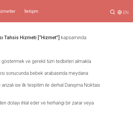
izmetler
İletişim
EN
ı Tahsis Hizmeti [“Hizmet”]
kapsamında
 göstermek ve gerekli tüm tedbirleri almakla
halesi sonucunda bebek arabasında meydana
zalı ise ilk tespitim ile derhal Danışma Noktası
en dolayı ihlal eder ve herhangi bir zarar veya