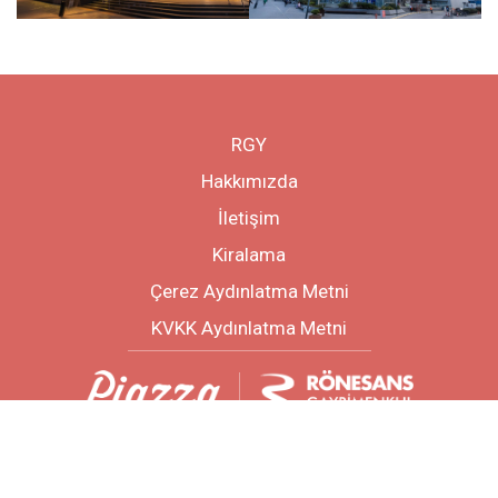
RGY
Hakkımızda
İletişim
Kiralama
Çerez Aydınlatma Metni
KVKK Aydınlatma Metni