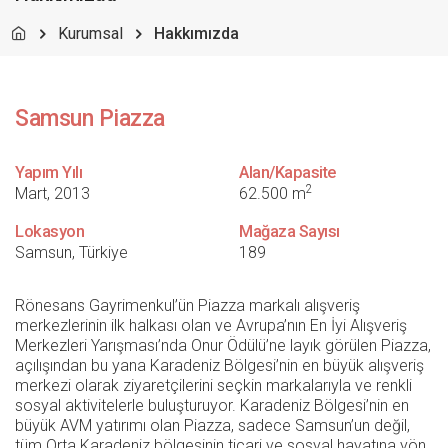
Kurumsal
Hakkımızda
Samsun Piazza
Yapım Yılı
Alan/Kapasite
2
Mart, 2013
62.500 m
Lokasyon
Mağaza Sayısı
Samsun, Türkiye
189
Rönesans Gayrimenkul’ün Piazza markalı alışveriş
merkezlerinin ilk halkası olan ve Avrupa’nın En İyi Alışveriş
Merkezleri Yarışması’nda Onur Ödülü’ne layık görülen Piazza,
açılışından bu yana Karadeniz Bölgesi’nin en büyük alışveriş
merkezi olarak ziyaretçilerini seçkin markalarıyla ve renkli
sosyal aktivitelerle buluşturuyor. Karadeniz Bölgesi’nin en
büyük AVM yatırımı olan Piazza, sadece Samsun’un değil,
tüm Orta Karadeniz bölgesinin ticari ve sosyal hayatına yön