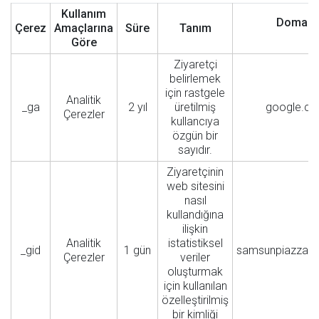
Kullanım
Domain
Çerez
Amaçlarına
Süre
Tanım
Göre
Ziyaretçi
belirlemek
için rastgele
Analitik
_ga
2 yıl
üretilmiş
google.c
Çerezler
kullancıya
özgün bir
sayıdır.
Ziyaretçinin
web sitesini
nasıl
kullandığına
ilişkin
Analitik
istatistiksel
_gid
1 gün
samsunpiazzaa
Çerezler
veriler
oluşturmak
için kullanılan
özelleştirilmiş
bir kimliği