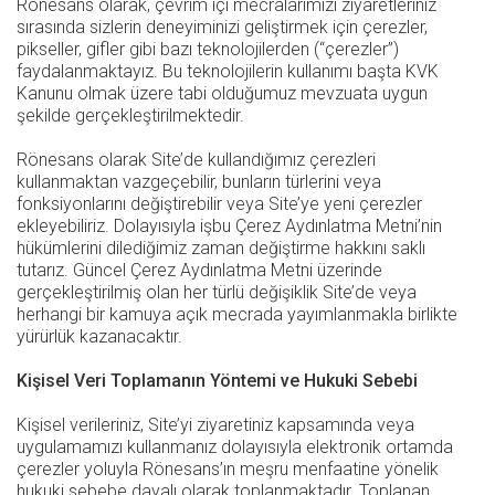
Rönesans olarak, çevrim içi mecralarımızı ziyaretleriniz
sırasında sizlerin deneyiminizi geliştirmek için çerezler,
pikseller, gifler gibi bazı teknolojilerden (“çerezler”)
faydalanmaktayız. Bu teknolojilerin kullanımı başta KVK
Kanunu olmak üzere tabi olduğumuz mevzuata uygun
şekilde gerçekleştirilmektedir.
Rönesans olarak Site’de kullandığımız çerezleri
kullanmaktan vazgeçebilir, bunların türlerini veya
fonksiyonlarını değiştirebilir veya Site’ye yeni çerezler
ekleyebiliriz. Dolayısıyla işbu Çerez Aydınlatma Metni’nin
hükümlerini dilediğimiz zaman değiştirme hakkını saklı
tutarız. Güncel Çerez Aydınlatma Metni üzerinde
gerçekleştirilmiş olan her türlü değişiklik Site’de veya
herhangi bir kamuya açık mecrada yayımlanmakla birlikte
yürürlük kazanacaktır.
Kişisel Veri Toplamanın Yöntemi ve Hukuki Sebebi
Kişisel verileriniz, Site’yi ziyaretiniz kapsamında veya
uygulamamızı kullanmanız dolayısıyla elektronik ortamda
çerezler yoluyla Rönesans’ın meşru menfaatine yönelik
hukuki sebebe dayalı olarak toplanmaktadır. Toplanan