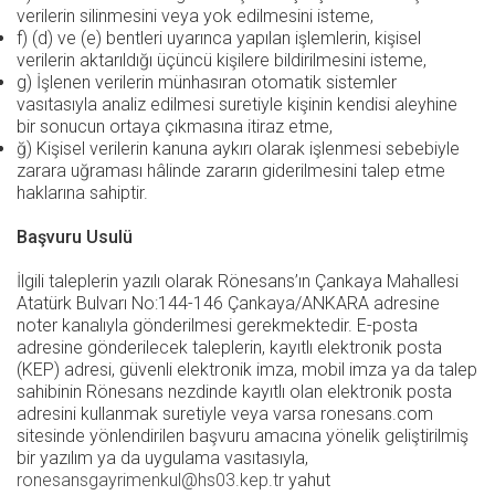
verilerin silinmesini veya yok edilmesini isteme,
f) (d) ve (e) bentleri uyarınca yapılan işlemlerin, kişisel
verilerin aktarıldığı üçüncü kişilere bildirilmesini isteme,
g) İşlenen verilerin münhasıran otomatik sistemler
vasıtasıyla analiz edilmesi suretiyle kişinin kendisi aleyhine
bir sonucun ortaya çıkmasına itiraz etme,
ğ) Kişisel verilerin kanuna aykırı olarak işlenmesi sebebiyle
zarara uğraması hâlinde zararın giderilmesini talep etme
haklarına sahiptir.
Başvuru Usulü
İlgili taleplerin yazılı olarak Rönesans’ın Çankaya Mahallesi
Atatürk Bulvarı No:144-146 Çankaya/ANKARA adresine
noter kanalıyla gönderilmesi gerekmektedir. E-posta
adresine gönderilecek taleplerin, kayıtlı elektronik posta
(KEP) adresi, güvenli elektronik imza, mobil imza ya da talep
sahibinin Rönesans nezdinde kayıtlı olan elektronik posta
adresini kullanmak suretiyle veya varsa ronesans.com
sitesinde yönlendirilen başvuru amacına yönelik geliştirilmiş
bir yazılım ya da uygulama vasıtasıyla,
ronesansgayrimenkul@hs03.kep.tr
yahut