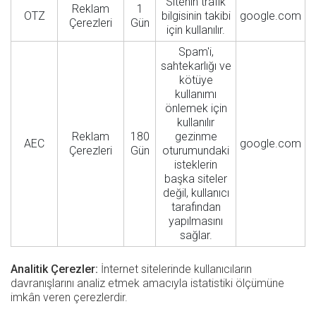
Sitenin trafik
Reklam
1
OTZ
bilgisinin takibi
google.com
Çerezleri
Gün
için kullanılır.
Spam'i,
sahtekarlığı ve
kötüye
kullanımı
önlemek için
kullanılır
Reklam
180
gezinme
AEC
google.com
Çerezleri
Gün
oturumundaki
isteklerin
başka siteler
değil, kullanıcı
tarafından
yapılmasını
sağlar.
Analitik Çerezler:
İnternet sitelerinde kullanıcıların
davranışlarını analiz etmek amacıyla istatistiki ölçümüne
imkân veren çerezlerdir.