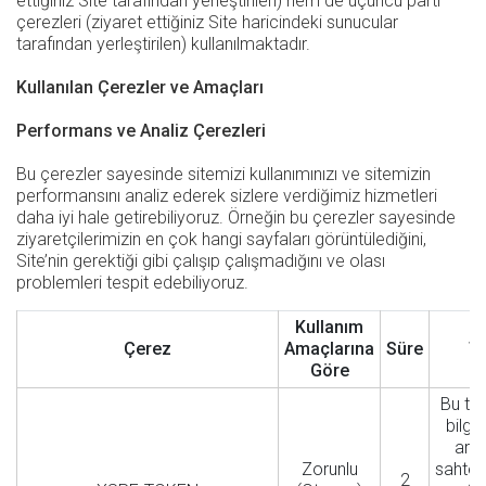
ettiğiniz Site tarafından yerleştirilen) hem de üçüncü parti
çerezleri (ziyaret ettiğiniz Site haricindeki sunucular
tarafından yerleştirilen) kullanılmaktadır.
Kullanılan Çerezler ve Amaçları
Performans ve Analiz Çerezleri
Bu çerezler sayesinde sitemizi kullanımınızı ve sitemizin
performansını analiz ederek sizlere verdiğimiz hizmetleri
daha iyi hale getirebiliyoruz. Örneğin bu çerezler sayesinde
ziyaretçilerimizin en çok hangi sayfaları görüntülediğini,
Site’nin gerektiği gibi çalışıp çalışmadığını ve olası
problemleri tespit edebiliyoruz.
Kullanım
Çerez
Amaçlarına
Süre
T
Göre
Bu ta
bilgis
aras
Zorunlu
sahteka
2