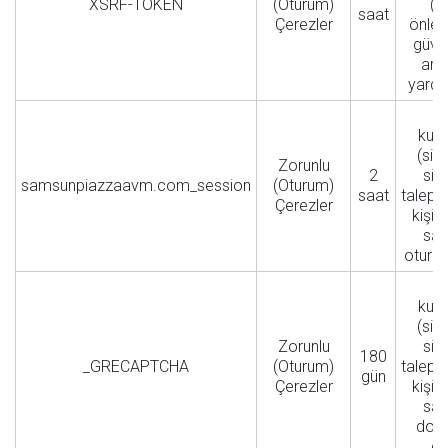
XSRF-TOKEN
(Oturum)
(C
saat
Çerezler
önle
güven
art
yardım
A
kulla
(siz
Zorunlu
2
sit
samsunpiazzaavm.com_session
(Oturum)
saat
talept
Çerezler
kişi 
sağ
oturum
A
kulla
(siz
Zorunlu
sit
180
_GRECAPTCHA
(Oturum)
talept
gün
Çerezler
kişi 
sağ
doğ
çe