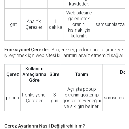
kaydeder.
Web sitesine
gelen istek
Analitik
1
_gat
oranını
samsunpiazzaa
Çerezler
dakika
kısmak için
kullanılır.
Fonksiyonel Çerezler:
Bu çerezler, performansı ölçmek ve
iyileştirmek için web sitesi kullanımını analiz etmemizi sağlar.
Kullanım
Dom
Çerez
Amaçlarına
Süre
Tanım
Göre
Açılışta popup
Fonksiyonel
3
ekranın gösterilip
popup
samsunpia
Çerezler
gün
gösterilmeyeceğini
ve sıklığını belirler.
Çerez Ayarlarını Nasıl Değiştirebilirim?