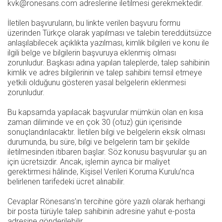
kvk@ronesans.com adreslerine iletilmesi gerekmektedir.
İletilen başvuruların, bu linkte verilen başvuru formu
üzerinden Türkçe olarak yapılması ve talebin tereddütsüzce
anlaşılabilecek açıklıkta yazılması, kimlik bilgileri ve konu ile
ilgili belge ve bilgilerin başvuruya eklenmiş olması
zorunludur. Başkası adına yapılan taleplerde, talep sahibinin
kimlik ve adres bilgilerinin ve talep sahibini temsil etmeye
yetkili olduğunu gösteren yasal belgelerin eklenmesi
zorunludur.
Bu kapsamda yapılacak başvurular mümkün olan en kısa
zaman diliminde ve en çok 30 (otuz) gün içerisinde
sonuçlandırılacaktır. İletilen bilgi ve belgelerin eksik olması
durumunda, bu süre, bilgi ve belgelerin tam bir şekilde
iletilmesinden itibaren başlar. Söz konusu başvurular şu an
için ücretsizdir. Ancak, işlemin ayrıca bir maliyet
gerektirmesi hâlinde, Kişisel Verileri Koruma Kurulu’nca
belirlenen tarifedeki ücret alınabilir.
Cevaplar Rönesans’ın tercihine göre yazılı olarak herhangi
bir posta türüyle talep sahibinin adresine yahut e-posta
adresine gönderilebilir.