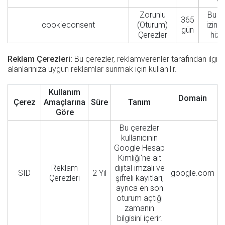
Zorunlu
Bu bi
365
cookieconsent
(Oturum)
izin 
gün
Çerezler
hizm
Reklam Çerezleri:
Bu çerezler, reklamverenler tarafından ilgi
alanlarınıza uygun reklamlar sunmak için kullanılır.
Kullanım
Domain
Çerez
Amaçlarına
Süre
Tanım
Göre
Bu çerezler
kullanıcının
Google Hesap
Kimliği'ne ait
Reklam
dijital imzalı ve
SID
2 Yıl
google.com
Çerezleri
şifreli kayıtları,
ayrıca en son
oturum açtığı
zamanın
bilgisini içerir.