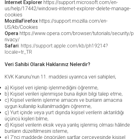
Internet Explorer
https://support.microsoft.com/en-
us/help/17442/windows-internet-explorer-delete-manage-
cookies
MozillaFirefox
https://support.mozilla.com/en-
US/kb/Cookies
Opera
https://www.opera.com/browser/tutorials/security/p
rivacy/
Safari
:
https://support.apple.com/kb/ph19214?
locale=tr_TR
Veri Sahibi Olarak Haklarınız Nelerdir?
KVK Kanunu’nun 11. maddesi uyarınca veri sahipleri,
a) Kişisel veri işlenip işlenmediğini öğrenme,
b) Kişisel verileri işlenmişse buna ilişkin bilgi talep etme,
c) Kişisel verilerin işlenme amacını ve bunların amacına
uygun kullanılıp kullanılmadığını öğrenme,
ç) Yurt içinde veya yurt dışında kişisel verilerin aktarıldığı
üçüncü kişileri bilme,
d) Kişisel verilerin eksik veya yanlış işlenmiş olması hâlinde
bunların düzeltilmesini isteme,
e) 7’nci maddede öngörülen şartlar çerçevesinde kişisel