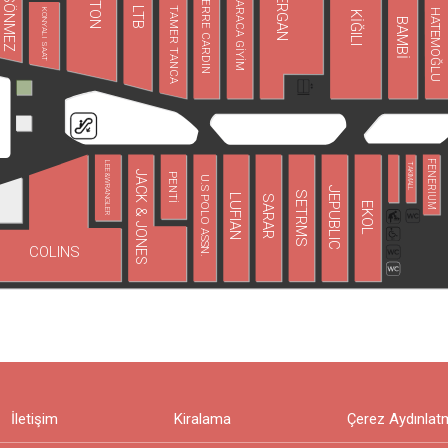
FAİK SÖNMEZ
KOTON
TERGAN
PIERRE CARDIN
KARACA GİYİM
LTB
TAMER TANCA
KONYALI SAAT
HATEMOĞLU
KİĞILI
BAMBİ
FENERIUM
LEE&WRANGLER
TAKIMALL
JACK & JONES
PENTİ
U.S POLO ASSN.
JEPUBLIC
SETRMS
LUFIAN
SARAR
EKOL
COLINS
İletişim
Kiralama
Çerez Aydınlat