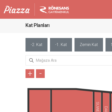
Kat Planları
-2. Kat
-1. Kat
Zemin Kat
+
-
SUWEN
DAGİ