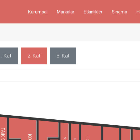
Kurumsal
Markalar
Etkinlikler
Sinema
H
1. Kat
2. Kat
3. Kat