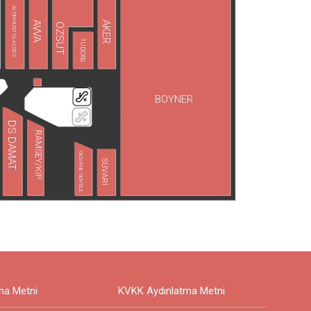
ALTINYILDIZ CLASSICS
AVVA
AKER
ÖZSÜT
TUDORS
BOYNER
DS DAMAT
RAMSEY/KİP
GIOVANE GENTILE
SÜVARİ
ma Metni
KVKK Aydınlatma Metni