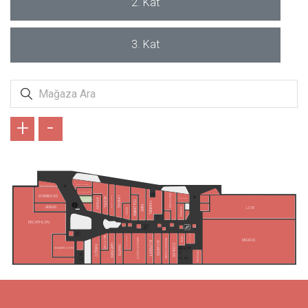
2. Kat
3. Kat
+
-
KAHVE DÜNYASI
VATAN BİLGİSAYAR
OPMAR OPTİK
WATSONS
STARBUCKS
LINENS
GALLERY CRİSTAL
VESTEL
SİMİT SARAYI
ATASAY
ZEN DIAMOND
COLUMBIA
HUMMEL
NIKE
ADIDAS
LCW
KORKMAZ
LİZAY
DECATHLON
ATASUN OPTİK
TEFAL
B&G STORE
MADAME COCO
KARACA ZÜCCACİYE
MİGROS
ENGLISH HOME
IN STREET
SCHAFER
ÖZDİLEK
GREYDER
GRATIS
PANÇO
SNEAKER LOOPS
TEKNOSA