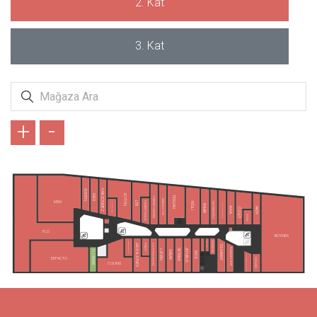
2. Kat
3. Kat
+
-
SUWEN
FAİK SÖNMEZ
DAGİ
KOTON
TERGAN
PIERRE CARDIN
KARACA GİYİM
TAMER TANCA
MAVİ
LTB
HATEMOĞLU
KİĞILI
KONYALI SAAT
ALTINYILDIZ CLASSICS
BAMBİ
AVVA
AKER
ÖZSÜT
TUDORS
FLO
BOYNER
TAKIMALL
FENERIUM
LEE&WRANGLER
JACK & JONES
PENTİ
U.S POLO ASSN.
DS DAMAT
RAMSEY/KİP
JEPUBLIC
SETRMS
LUFIAN
SARAR
FLORMAR
EKOL
GIOVANE GENTILE
DEFACTO
SÜVARİ
COLINS