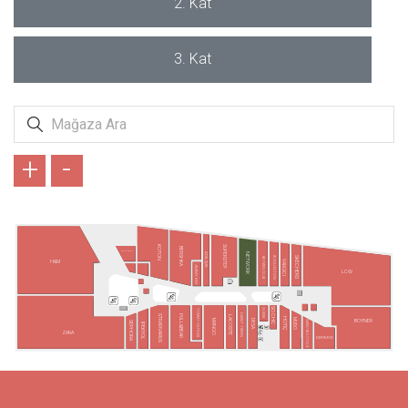
2. Kat
3. Kat
+
-
SUPERSTEP
KOTON
BERSHKA
COOKSHOP
ADİL IŞIK
NETWORK
SKECHERS
W COLLECTION
BEYMEN CLUB
YARGICI
H&M
JIMMY KEY
LCW
SO CHIC
GUESS
TOMMY HILFIGER
DAMAT TWEEN
STRADIVARIUS
PULL&BEAR
LACOSTE
HOTİÇ
MUDO
MANGO
DESA
BOYNER
VAKKO BOUTİQUE
SEPHORA
İPEKYOL
ZARA
DERİMOD