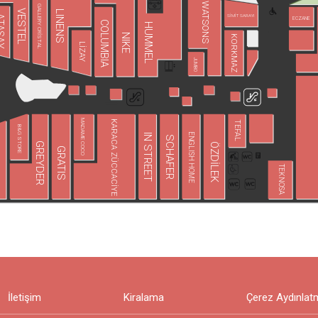
WATSONS
GALLERY CRİSTAL
VESTEL
LINENS
SİMİT SARAYI
ASAY
ECZANE
COLUMBIA
HUMMEL
NIKE
KORKMAZ
LİZAY
JUMBO
MADAME COCO
KARACA ZÜCCACİYE
TEFAL
B&G STORE
ENGLISH HOME
IN STREET
SCHAFER
GREYDER
ÖZDİLEK
GRATIS
O
TEKNOSA
İletişim
Kiralama
Çerez Aydınlat