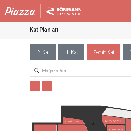
Kat Planları
-2. Kat
-1. Kat
Zemin Kat
+
-
KAHVE DÜNYASI
VATAN BİLGİSAYAR
OPMAR OPTİK