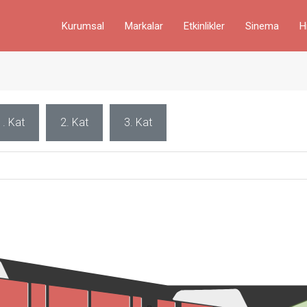
Kurumsal
Markalar
Etkinlikler
Sinema
H
1. Kat
2. Kat
3. Kat