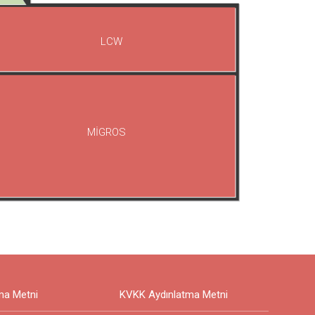
LCW
MİGROS
ma Metni
KVKK Aydınlatma Metni