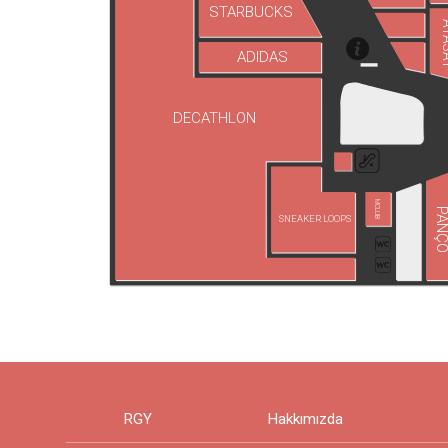
STARBUCKS
AT
ADIDAS
DECATHLON
MCLUB
PANÇ
SNEAKER LOOPS
RGY
Hakkımızda