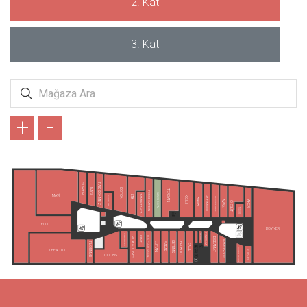
2. Kat
3. Kat
+
-
SUWEN
FAİK SÖNMEZ
DAGİ
KOTON
TERGAN
PIERRE CARDIN
KARACA GİYİM
TAMER TANCA
MAVİ
LTB
HATEMOĞLU
KİĞILI
KONYALI SAAT
ALTINYILDIZ CLASSICS
BAMBİ
AVVA
AKER
ÖZSÜT
TUDORS
FLO
BOYNER
TAKIMALL
FENERIUM
LEE&WRANGLER
JACK & JONES
PENTİ
U.S POLO ASSN.
DS DAMAT
RAMSEY/KİP
JEPUBLIC
SETRMS
LUFIAN
SARAR
FLORMAR
EKOL
GIOVANE GENTILE
DEFACTO
SÜVARİ
COLINS